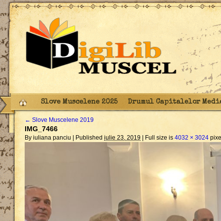
Slove Muscelene 2025
Drumul Capitalelor Medi
←
Slove Muscelene 2019
IMG_7466
By iuliana panciu |
Published
iulie 23, 2019
|
Full size is
4032 × 3024
pixe