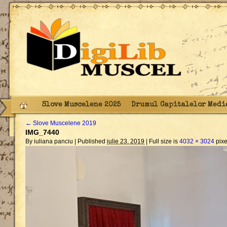
Slove Muscelene 2025
Drumul Capitalelor Medi
←
Slove Muscelene 2019
IMG_7440
By iuliana panciu |
Published
iulie 23, 2019
|
Full size is
4032 × 3024
pixe