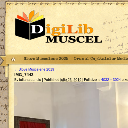
Slove Muscelene 2025
Drumul Capitalelor Medi
←
Slove Muscelene 2019
IMG_7442
By iuliana panciu |
Published
iulie 23, 2019
|
Full size is
4032 × 3024
pixe